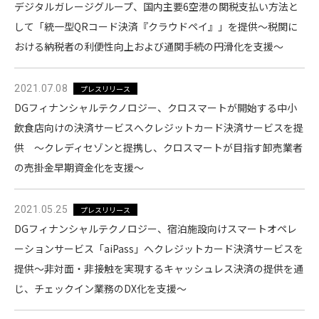
デジタルガレージグループ、国内主要6空港の関税支払い方法と
して「統一型QRコード決済『クラウドペイ』」を提供〜税関に
おける納税者の利便性向上および通関手続の円滑化を支援〜
2021.07.08
プレスリリース
DGフィナンシャルテクノロジー、クロスマートが開始する中小
飲食店向けの決済サービスへクレジットカード決済サービスを提
供 〜クレディセゾンと提携し、クロスマートが目指す卸売業者
の売掛金早期資金化を支援〜
2021.05.25
プレスリリース
DGフィナンシャルテクノロジー、宿泊施設向けスマートオペレ
ーションサービス「aiPass」へクレジットカード決済サービスを
提供〜非対面・非接触を実現するキャッシュレス決済の提供を通
じ、チェックイン業務のDX化を⽀援〜