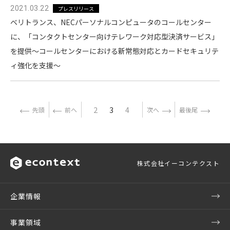
2021.03.22
プレスリリース
ベリトランス、NECパーソナルコンピュータのコールセンター
に、「コンタクトセンター向けテレワーク対応型決済サービス」
を提供〜コールセンターにおける新常態対応とカードセキュリテ
ィ強化を支援〜
2
3
4
先頭
前へ
次へ
最後尾
株式会社イーコンテクスト
企業情報
事業領域